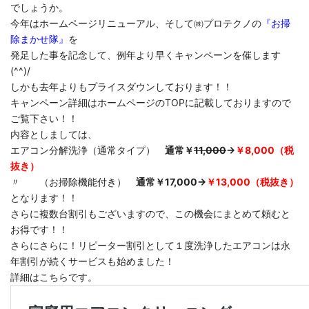
でしょうか。
今年はホームページリニューアル、そして㈱プロテクノの
『お掃
除まかせ隊』
を
発足した事を記念して、例年より早くキャンペーンを催します
(^^)/
しかも去年よりもプライスダウンしております！！
キャンペーン詳細はホームページのTOPに記載しておりますので
ご覧下さい！！
内容としましては、
エアコン分解洗浄（通常タイプ）
通常￥
11,000
→
￥8,000（税
抜き）
〃 （お掃除機能付き）
通常￥17,000→
￥13,000（税抜き）
となります！！
さらに複数台割引もございますので、この機会にまとめて頼むと
お得です！！
さらにさらに！リピーター割引として１度洗浄したエアコンは永
年割引が続くサービスも始めました！
詳細はこちらです。